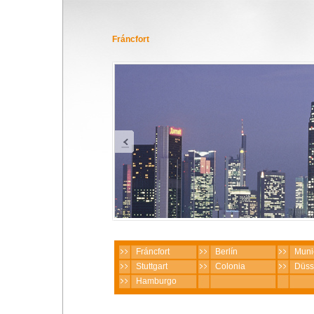
Fráncfort
Fráncfort
Berlín
Muni
Stuttgart
Colonia
Düss
Hamburgo