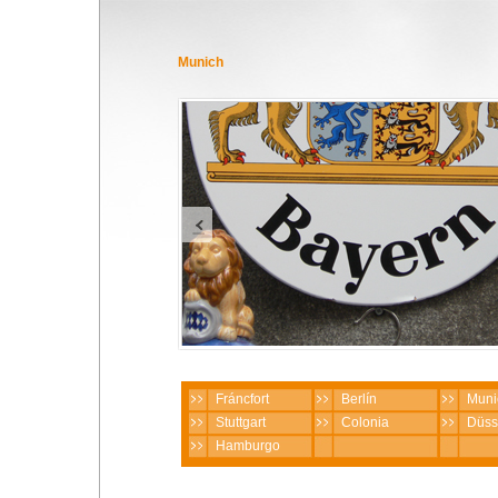
Munich
Fráncfort
Berlín
Muni
Stuttgart
Colonia
Düss
Hamburgo