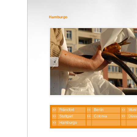
Hamburgo
Fráncfort
Berlín
Muni
Stuttgart
Colonia
Düss
Hamburgo