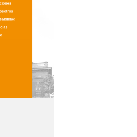
ciones
osotros
abilidad
cias
to