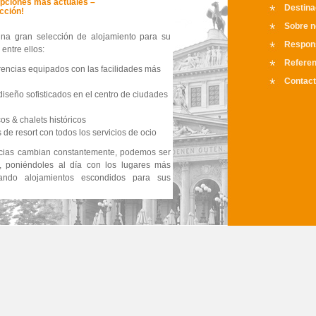
pciones más actuales –
Destina
ección!
Sobre n
na gran selección de alojamiento para su
Respons
entre ellos:
Referen
rencias equipados con las facilidades más
Contac
diseño sofisticados en el centro de ciudades
cos & chalets históricos
s de resort con todos los servicios de ocio
cias cambian constantemente, podemos ser
, poniéndoles al día con los lugares más
lando alojamientos escondidos para sus