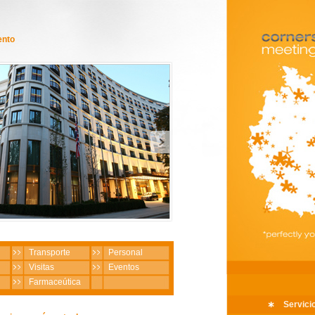
ento
Transporte
Personal
Visitas
Eventos
Farmaceútica
Servici