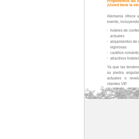
Proponemos las o
¡Usted tiene la el
Alemania ofrece u
evento, incluyendo 
hoteles de confe
actuales
alojamientos de 
vigorosas
castillos románti
atractivos hotele
Ya que las tenden
su piedra angular
actuales o reve
clientes VIP.